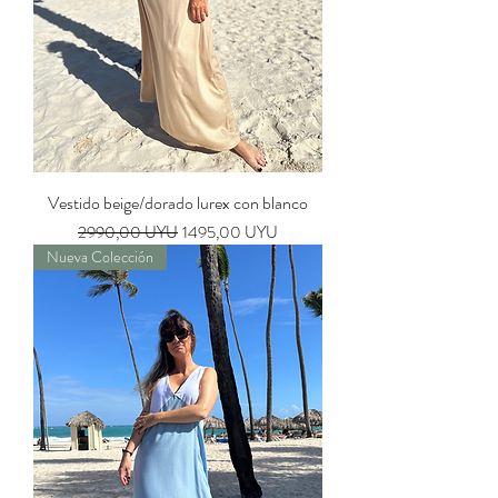
Vestido beige/dorado lurex con blanco
Precio
Precio de oferta
2990,00 UYU
1495,00 UYU
Nueva Colección