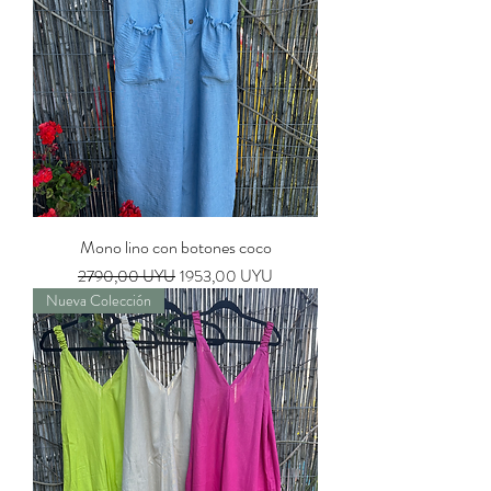
Mono lino con botones coco
Precio
Precio de oferta
2790,00 UYU
1953,00 UYU
Nueva Colección