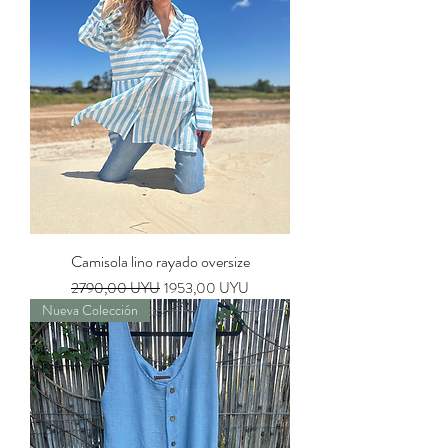
Camisola lino rayado oversize
Precio
Precio de oferta
2790,00 UYU
1953,00 UYU
Nueva Colección