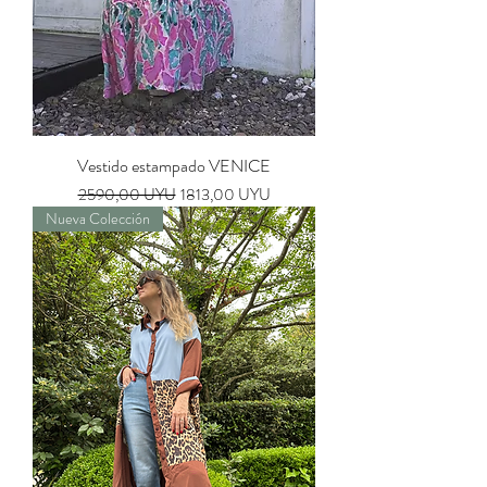
Vestido estampado VENICE
Precio
Precio de oferta
2590,00 UYU
1813,00 UYU
Nueva Colección