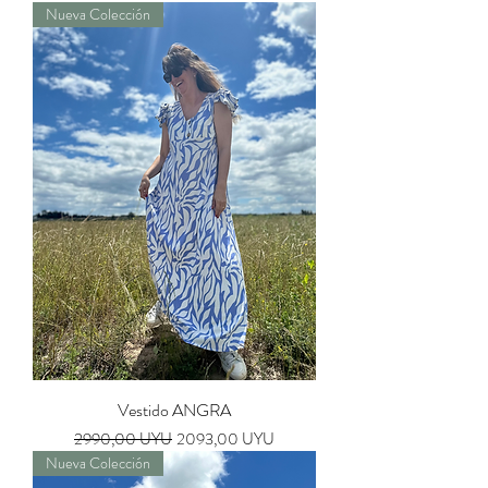
Nueva Colección
Vestido ANGRA
Precio
Precio de oferta
2990,00 UYU
2093,00 UYU
Nueva Colección