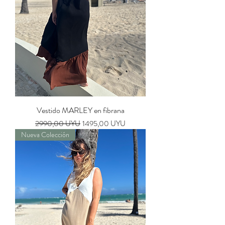
Vestido MARLEY en fibrana
Precio
Precio de oferta
2990,00 UYU
1495,00 UYU
Nueva Colección