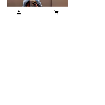
Campera piel ALASKA
Agotado
Colección AW25