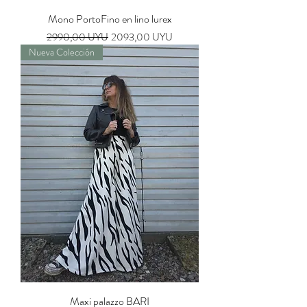
Mono PortoFino en lino lurex
Precio
Precio de oferta
2990,00 UYU
2093,00 UYU
Nueva Colección
Maxi palazzo BARI