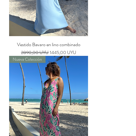
Vestido Bavaro en lino combinado
Precio
Precio de oferta
2890,00 UYU
1445,00 UYU
Nueva Colección