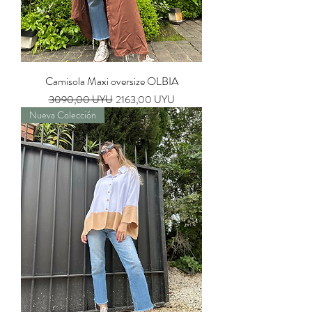
Camisola Maxi oversize OLBIA
Precio
Precio de oferta
3090,00 UYU
2163,00 UYU
Nueva Colección