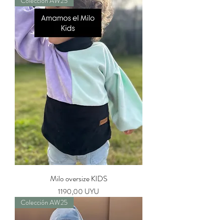
Colección AW25
Milo oversize KIDS
Precio
1190,00 UYU
Colección AW25