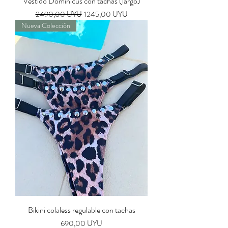
Vestido Dominicus con tachas (largo)
Precio
Precio de oferta
2490,00 UYU
1245,00 UYU
Nueva Colección
Bikini colaless regulable con tachas
Precio
690,00 UYU