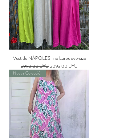
Vestido NÁPOLES lino Lurex oversize
Precio
Precio de oferta
2990,00 UYU
2093,00 UYU
Nueva Colección