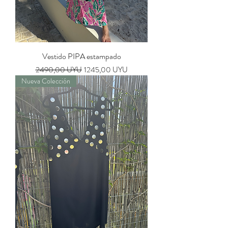
Vestido PIPA estampado
Precio
Precio de oferta
2490,00 UYU
1245,00 UYU
Nueva Colección