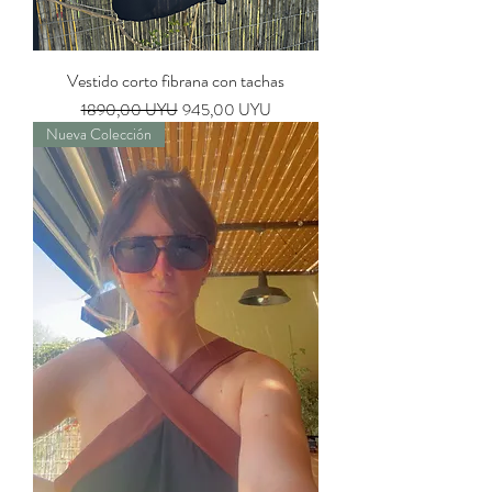
Vestido corto fibrana con tachas
Precio
Precio de oferta
1890,00 UYU
945,00 UYU
Nueva Colección