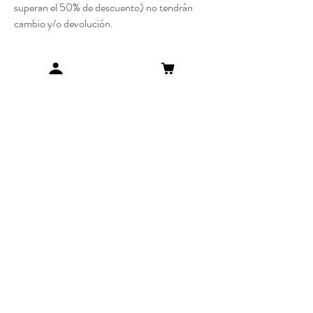
superan el 50% de descuento) no tendrán
cambio y/o devolución.
El costo de envío y reenvío estarán a cargo del
cliente, excepto cuando se trate de un cambio
por un defecto de la prenda.
Como realizar una compra
Envíos y Devoluciones
Métodos de Pago
Preguntas Frecuentes
SUMATE A NUESTRO
NEWSLETTER