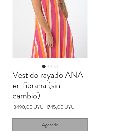
Vestido rayado ANA
en fibrana (sin
cambio)
Precio
Precio
 3490,00 UYU 
1745,00 UYU
de
oferta
Agotado