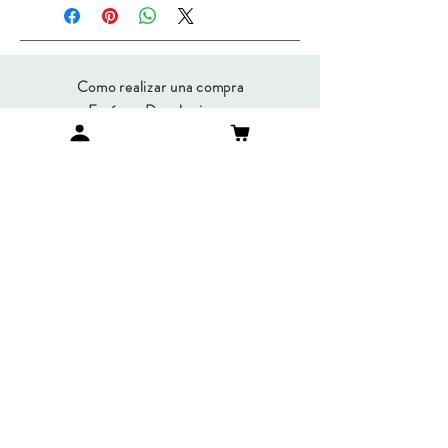
Como realizar una compra
Envíos y Devoluciones
Métodos de Pago
Preguntas Frecuentes
SUMATE A NUESTRO
NEWSLETTER
Suscribirme