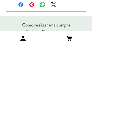
Como realizar una compra
Envíos y Devoluciones
Métodos de Pago
Preguntas Frecuentes
SUMATE A NUESTRO
NEWSLETTER
Suscribirme