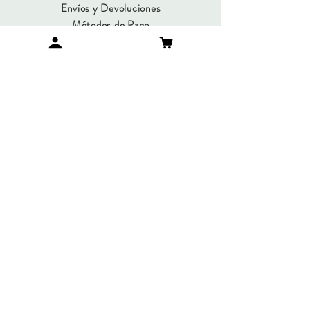
Envíos y Devoluciones
Métodos de Pago
Preguntas Frecuentes
SUMATE A NUESTRO
NEWSLETTER
Suscribirme
© Copyright 2019 / María Gorlero