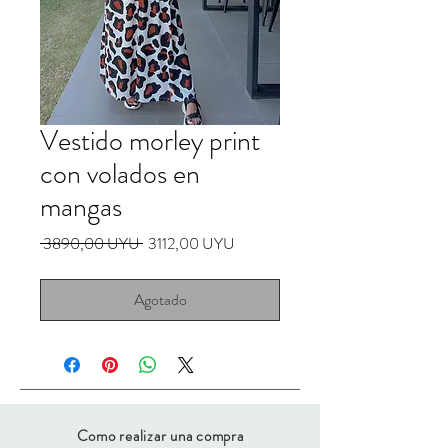
Vestido morley print
con volados en
mangas
Precio
Precio
 3890,00 UYU 
3112,00 UYU
de
oferta
Agotado
Como realizar una compra