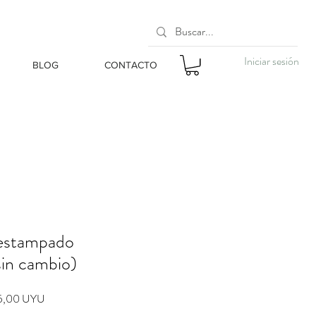
Iniciar sesión
BLOG
CONTACTO
 estampado
n cambio)
io
Precio
5,00 UYU
de