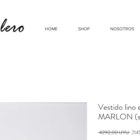
HOME
SHOP
NOSOTROS
Vestido lino
MARLON (si
Prec
 4290,00 UYU 
214