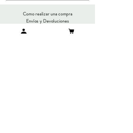
Como realizar una compra
Envíos y Devoluciones
Métodos de Pago
Preguntas Frecuentes
SUMATE A NUESTRO
NEWSLETTER
Suscribirme