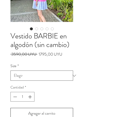
Vestido BARBIE en
algodón (sin cambio)
Precio
Precio
 3590,00 UYU 
1795,00 UYU
de
oferta
Size
*
Cantidad
*
Agregar al carrito