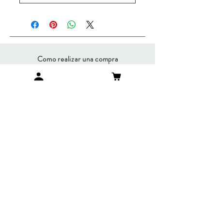
Como realizar una compra
Envíos y Devoluciones
Métodos de Pago
Preguntas Frecuentes
SUMATE A NUESTRO
NEWSLETTER