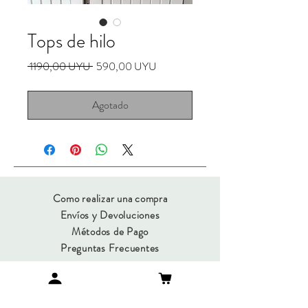
Tops de hilo
Precio
Precio
 1190,00 UYU 
590,00 UYU
de
oferta
Agotado
Como realizar una compra
Envíos y Devoluciones
Métodos de Pago
Preguntas Frecuentes