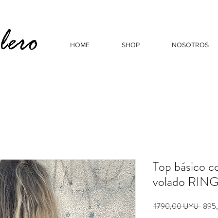
HOME
SHOP
NOSOTROS
Top básico c
volado RING
Preci
 1790,00 UYU 
895