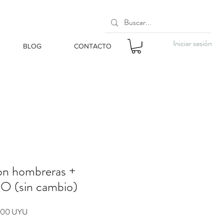
Iniciar sesión
BLOG
CONTACTO
on hombreras +
O (sin cambio)
o
Precio
,00 UYU
de