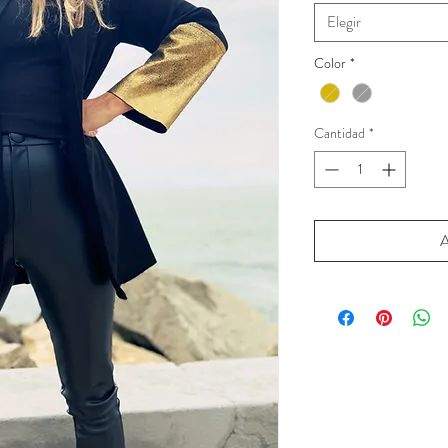
Elegir
Color
*
Cantidad
*
A