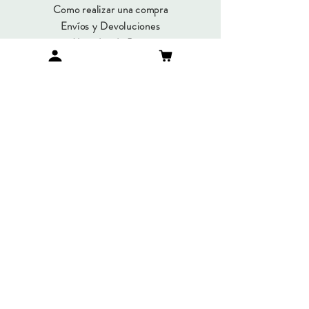
Como realizar una compra
Envíos y Devoluciones
Métodos de Pago
Preguntas Frecuentes
SUMATE A NUESTRO
NEWSLETTER
Suscribirme
© Copyright 2019 / María Gorlero