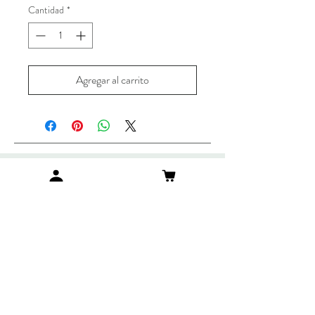
Cantidad
*
Agregar al carrito
Como realizar una compra
Envíos y Devoluciones
Métodos de Pago
Preguntas Frecuentes