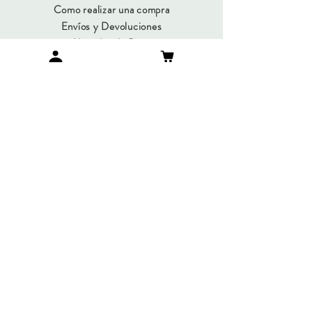
Como realizar una compra
Envíos y Devoluciones
Métodos de Pago
Preguntas Frecuentes
SUMATE A NUESTRO
NEWSLETTER
Suscribirme
© Copyright 2019 / María Gorlero