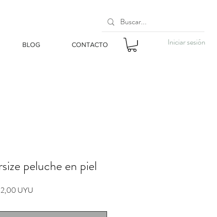
Iniciar sesión
BLOG
CONTACTO
size peluche en piel
io
Precio
2,00 UYU
de
oferta