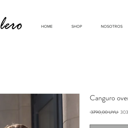
HOME
SHOP
NOSOTROS
Canguro over
Prec
 3790,00 UYU 
303