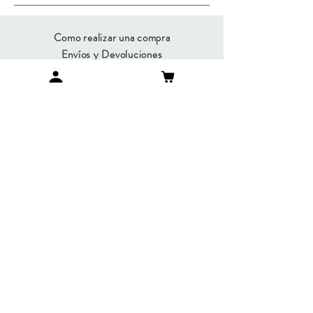
Como realizar una compra
Envíos y Devoluciones
Métodos de Pago
Preguntas Frecuentes
SUMATE A NUESTRO
NEWSLETTER
Suscribirme