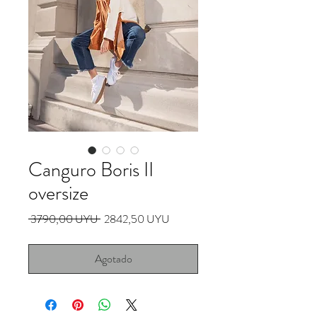
Canguro Boris II
oversize
Precio
Precio
 3790,00 UYU 
2842,50 UYU
de
oferta
Agotado