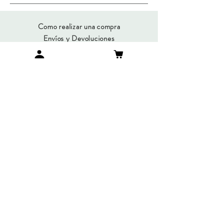
Como realizar una compra
Envíos y Devoluciones
Métodos de Pago
Preguntas Frecuentes
SUMATE A NUESTRO
NEWSLETTER
Suscribirme