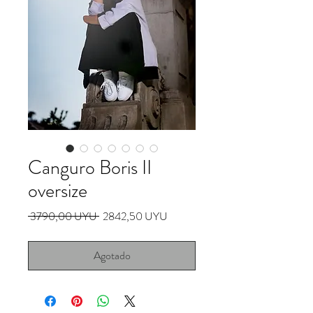
Canguro Boris II
oversize
Precio
Precio
 3790,00 UYU 
2842,50 UYU
de
oferta
Agotado