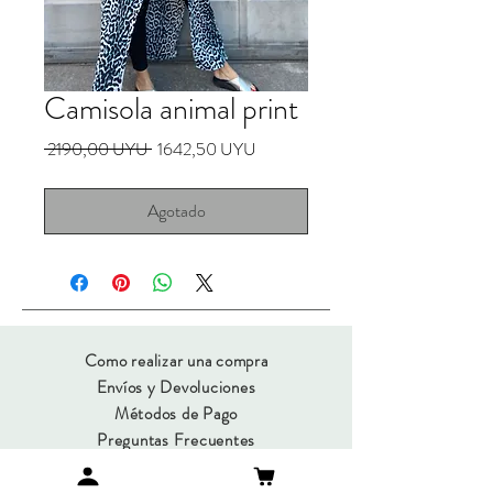
Camisola animal print
Precio
Precio
 2190,00 UYU 
1642,50 UYU
de
oferta
Agotado
Como realizar una compra
Envíos y Devoluciones
Métodos de Pago
Preguntas Frecuentes