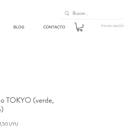
Iniciar sesión
BLOG
CONTACTO
ino TOKYO (verde,
o)
io
Precio
1,50 UYU
de