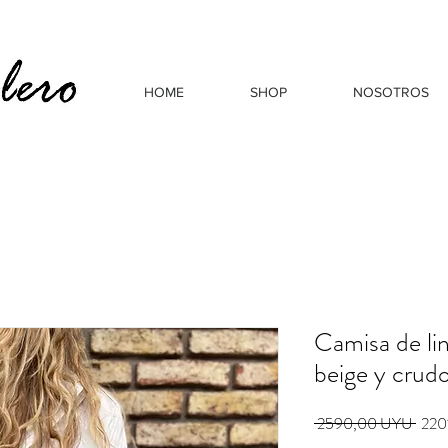
HOME
SHOP
NOSOTROS
Camisa de l
beige y crud
Prec
 2590,00 UYU 
220