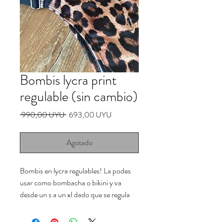
Bombis lycra print
regulable (sin cambio)
Precio
Precio
 990,00 UYU 
693,00 UYU
de
oferta
Agotado
Bombis en lycra regulables! La podes
usar como bombacha o bikini y va
desde un s a un xl dado que se regula