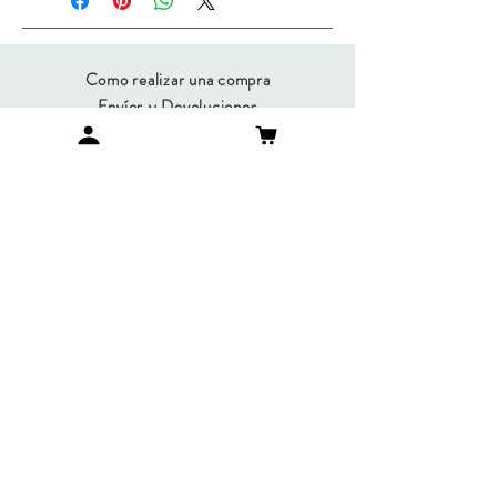
Como realizar una compra
Envíos y Devoluciones
Métodos de Pago
Preguntas Frecuentes
SUMATE A NUESTRO
NEWSLETTER
Suscribirme