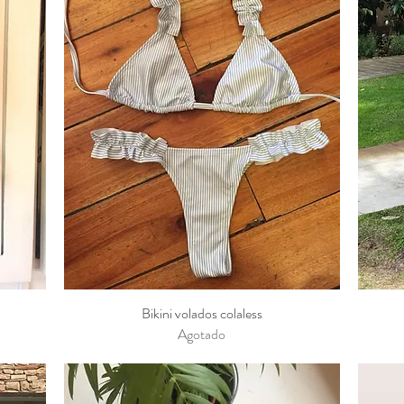
Bikini volados colaless
Vista rápida
Agotado