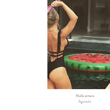
Malla entera
Vista rápida
Agotado