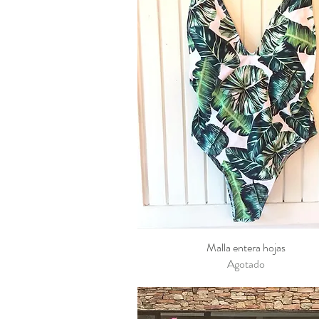
Malla entera hojas
Vista rápida
Agotado