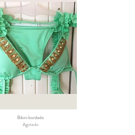
Bikini bordado
Vista rápida
Agotado