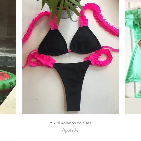
Bikini volados colaless
Vista rápida
Agotado