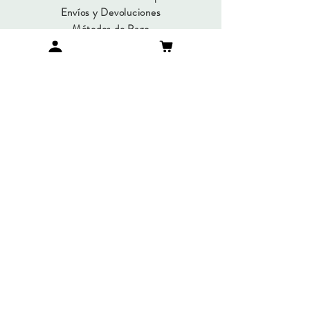
Envíos y Devoluciones
Métodos de Pago
Preguntas Frecuentes
SUMATE A NUESTRO
NEWSLETTER
Suscribirme
© Copyright 2019 / María Gorlero