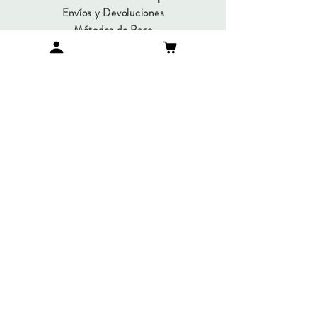
Envíos y Devoluciones
Métodos de Pago
Preguntas Frecuentes
SUMATE A NUESTRO
NEWSLETTER
Suscribirme
© Copyright 2019 / María Gorlero